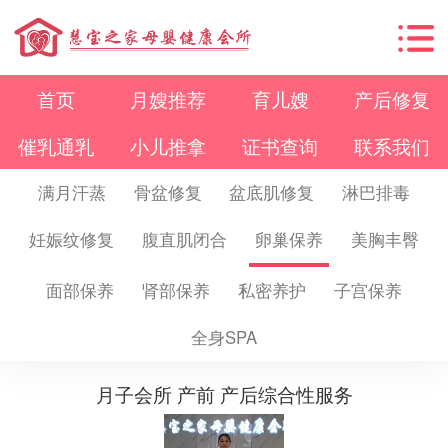
首页
月嫂推荐
育儿嫂
产后修复
催乳通乳
小儿推拿
证书查询
联系我们
满月汗蒸
骨盆修复
盆底肌修复
淋巴排毒
妊娠纹修复
腹直肌闭合
卵巢保养
美胸丰臀
面部保养
肾部保养
私密养护
子宫保养
全身SPA
月子会所 产前 产后综合性服务