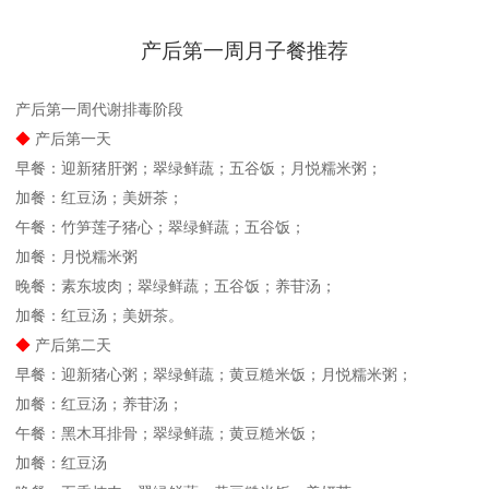
产后第一周月子餐推荐
产后第一周代谢排毒阶段
◆
产后第一天
早餐：迎新猪肝粥；翠绿鲜蔬；五谷饭；月悦糯米粥；
加餐：红豆汤；美妍茶；
午餐：竹笋莲子猪心；翠绿鲜蔬；五谷饭；
加餐：月悦糯米粥
晚餐：素东坡肉；翠绿鲜蔬；五谷饭；养苷汤；
加餐：红豆汤；美妍茶。
◆
产后第二天
早餐：迎新猪心粥；翠绿鲜蔬；黄豆糙米饭；月悦糯米粥；
加餐：红豆汤；养苷汤；
午餐：黑木耳排骨；翠绿鲜蔬；黄豆糙米饭；
加餐：红豆汤